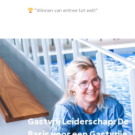
“Winnen van entree tot exit!”
Neem contact op
Gastvrij Leiderschap: De
Basis voor een Gastvrije