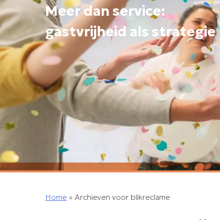
Meer dan service:
gastvrijheid als strategie
Home
»
Archieven voor blikreclame