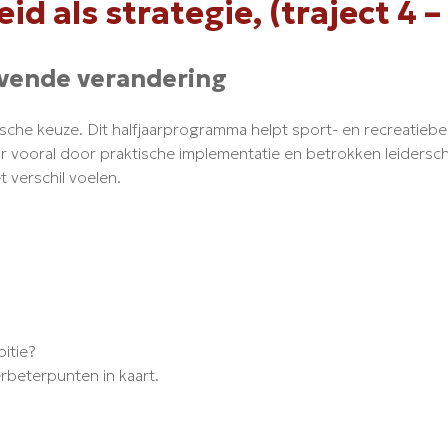
eid als strategie, (traject 4 
jvende verandering
gische keuze. Dit halfjaarprogramma helpt sport- en recreatiebe
maar vooral door praktische implementatie en betrokken leidersc
 verschil voelen.
itie?
rbeterpunten in kaart.