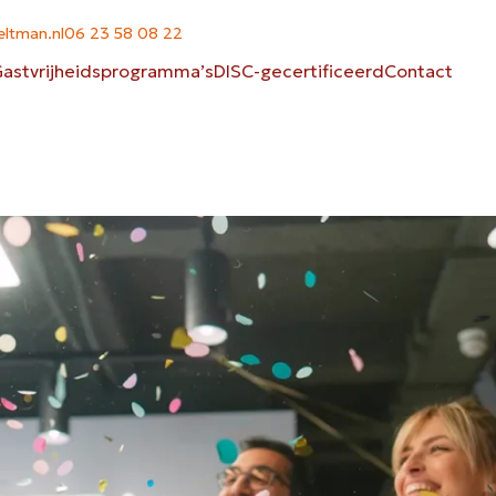
ltman.nl
06 23 58 08 22
astvrijheidsprogramma’s
DISC-gecertificeerd
Contact