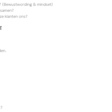
tie? (Bewustwording & mindset)
e samen?
nze klanten ons?
g
den.
t?