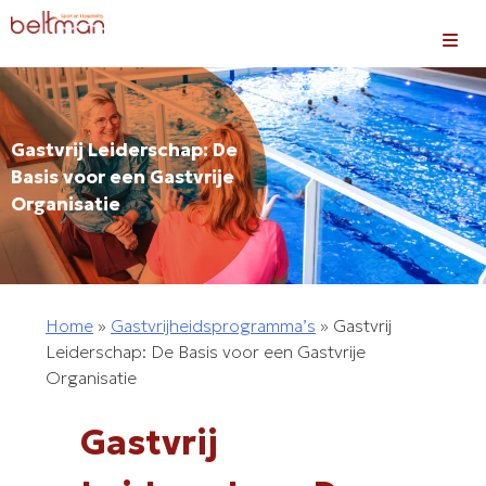
Skip
to
content
Gastvrij Leiderschap: De
Basis voor een Gastvrije
Organisatie
Home
»
Gastvrijheidsprogramma’s
»
Gastvrij
Leiderschap: De Basis voor een Gastvrije
Organisatie
Gastvrij